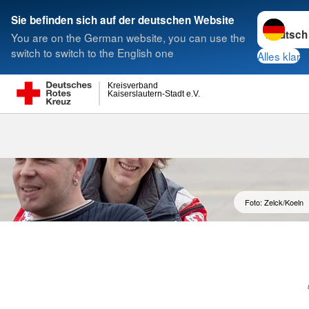
Sprache w
Sie befinden sich auf der deutschen Website
You are on the German website, you can use the
Suche
switch to switch to the English one
Alles klar
Kreisverband
Kaiserslautern-Stadt e.V.
Freiwilliges S
Foto: Zelck/Koeln