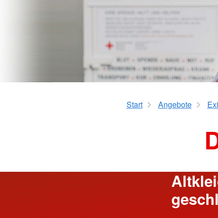
Betreuungseinrichtu
Sanitätsdienstausbildung
Erste Hilfe für Vorsc
Erste Hilfe für Pflege
Best Practice – Kurse für DR
Ausbilder*innen
Start
Angebote
Exi
D
Altkle
gesch