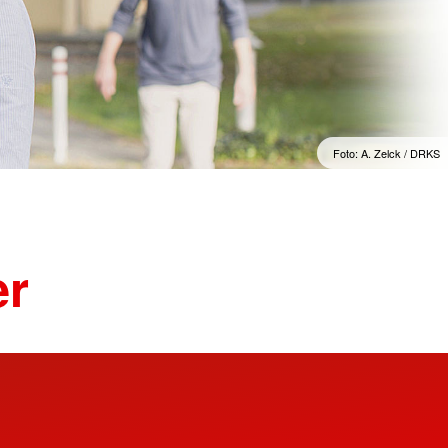
Sprachkurse
lengymnastik mit dem
Englisch im Alltag
Englisch im Beruf
Englisch 50plus
Spanisch für den Urlaub
Foto: A. Zelck / DRKS
er