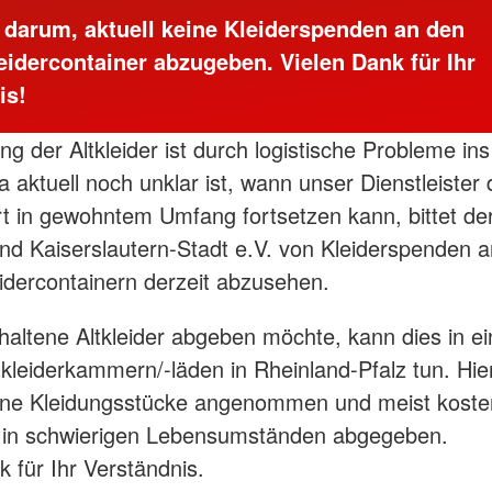
n darum, aktuell keine Kleiderspenden an den
eidercontainer abzugeben. Vielen Dank für Ihr
is!
ng der Altkleider ist durch logistische Probleme in
a aktuell noch unklar ist, wann unser Dienstleister
t in gewohntem Umfang fortsetzen kann, bittet de
nd Kaiserslautern-Stadt e.V. von Kleiderspenden 
idercontainern derzeit abzusehen.
haltene Altkleider abgeben möchte, kann dies in ei
tkleiderkammern/-läden in Rheinland-Pfalz tun. Hi
tene Kleidungsstücke angenommen und meist koste
in schwierigen Lebensumständen abgegeben.
k für Ihr Verständnis.