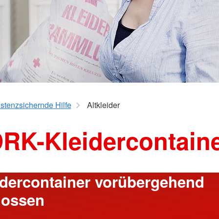
ngen
Mitte
Seniorengymnastik
hulkinder
Wirbelsäu
Yoga 50plus
Pezziball
kräfte
K-
stenzsichernde Hilfe
Altkleider
RK-Kleidercontain
idercontainer vorübergehend
lossen