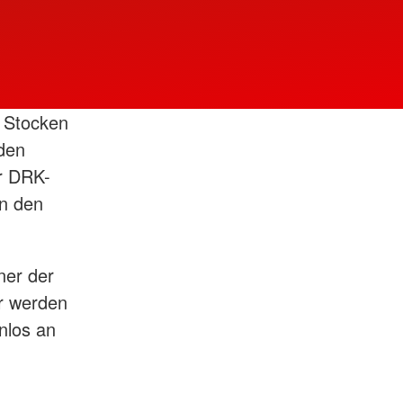
s Stocken
 den
r DRK-
an den
ner der
er werden
nlos an