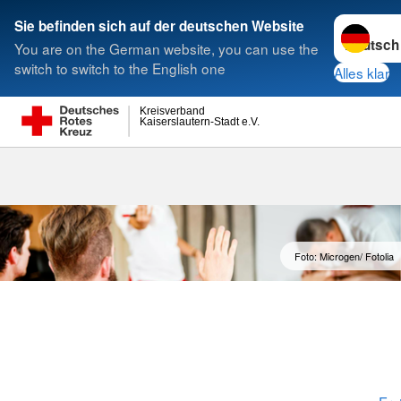
Sprache w
Sie befinden sich auf der deutschen Website
You are on the German website, you can use the
Suche
switch to switch to the English one
Alles klar
Kreisverband
Kaiserslautern-Stadt e.V.
Erste Hilfe Fo
Foto: Microgen/ Fotolia