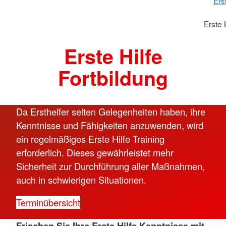
Ers
Erste 
Erste Hilfe
Fortbildung
Da Ersthelfer selten Gelegenheiten haben, ihre
Kenntnisse und Fähigkeiten anzuwenden, wird
ein regelmäßiges Erste Hilfe Training
erforderlich. Dieses gewährleistet mehr
Sicherheit zur Durchführung aller Maßnahmen,
auch in schwierigen Situationen.
Terminübersicht
Frischen Sie Ihre Erste Hilfe Kenntnisse mit