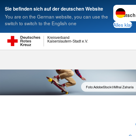
Sprache w
Sie befinden sich auf der deutschen Website
You are on the German website, you can use the
Suche
switch to switch to the English one
Alles klar
Kreisverband
Kaiserslautern-Stadt e.V.
Mobiler Notru
Foto:AdobeStock©Mihai Zaharia