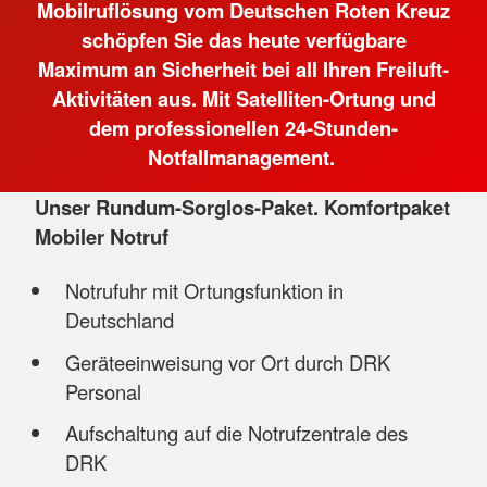
Mobilruflösung vom Deutschen Roten Kreuz
schöpfen Sie das heute verfügbare
Maximum an Sicherheit bei all Ihren Freiluft-
Aktivitäten aus. Mit Satelliten-Ortung und
dem professionellen 24-Stunden-
Notfallmanagement.
Unser Rundum-Sorglos-Paket. Komfortpaket
Mobiler Notruf
Notrufuhr mit Ortungsfunktion in
Deutschland
Geräteeinweisung vor Ort durch DRK
Personal
Aufschaltung auf die Notrufzentrale des
DRK