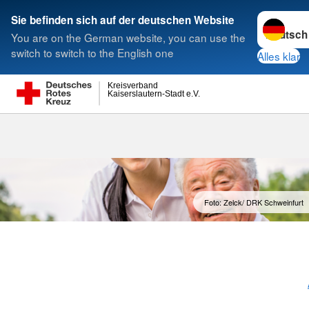
Sprache w
Sie befinden sich auf der deutschen Website
You are on the German website, you can use the
Suche
switch to switch to the English one
Alles klar
Kreisverband
Kaiserslautern-Stadt e.V.
Foto: Zelck/ DRK Schweinfurt