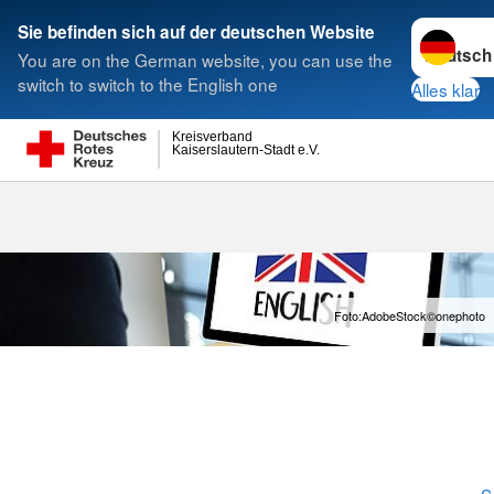
Sprache w
Sie befinden sich auf der deutschen Website
You are on the German website, you can use the
Suche
switch to switch to the English one
Alles klar
Kreisverband
Kaiserslautern-Stadt e.V.
Englisch im B
Foto:AdobeStock©onephoto