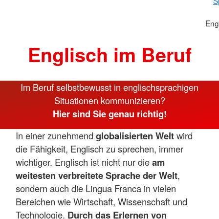
S
Eng
Englisch im Beruf
Im Beruf selbstbewusst in englischsprachigen
Situationen kommunizieren?
Hier sind Sie genau richtig!
In einer zunehmend
globalisierten Welt
wird
die Fähigkeit, Englisch zu sprechen, immer
wichtiger. Englisch ist nicht nur die
am
weitesten verbreitete Sprache der Welt
,
sondern auch die Lingua Franca in vielen
Bereichen wie Wirtschaft, Wissenschaft und
Technologie.
Durch das Erlernen von