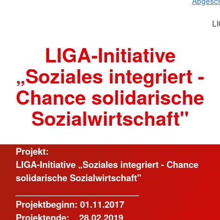
Abgesch
LI
LIGA-Initiative
„Soziales integriert -
Chance solidarische
Sozialwirtschaft"
Projekt:
LIGA-Initiative „Soziales integriert - Chance
solidarische Sozialwirtschaft"
_________________________
Projektbeginn: 01.11.2017
Projektende: 28.02.2019