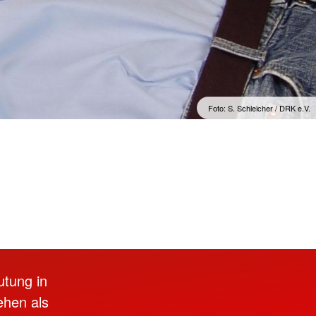
Sprachkurse
lengymnastik mit dem
Englisch im Alltag
Englisch im Beruf
Englisch 50plus
Spanisch für den Urlaub
Foto: S. Schleicher / DRK e.V.
utung in
ehen als