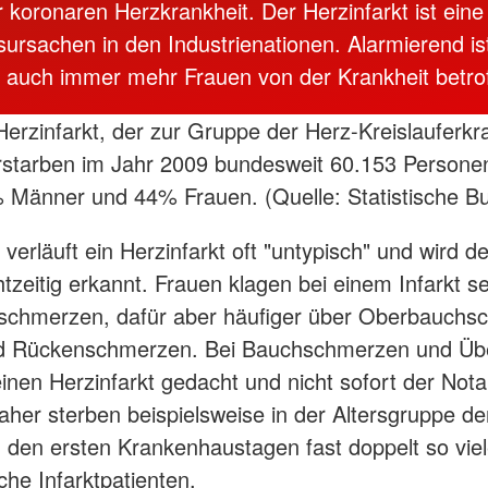
r koronaren Herzkrankheit. Der Herzinfarkt ist eine
ursachen in den Industrienationen. Alarmierend is
 auch immer mehr Frauen von der Krankheit betrof
erzinfarkt, der zur Gruppe der Herz-Kreislauferk
rstarben im Jahr 2009 bundesweit 60.153 Persone
 Männer und 44% Frauen. (Quelle: Statistische B
verläuft ein Herzinfarkt oft "untypisch" und wird d
tzeitig erkannt. Frauen klagen bei einem Infarkt se
tschmerzen, dafür aber häufiger über Oberbauchs
nd Rückenschmerzen. Bei Bauchschmerzen und Übel
einen Herzinfarkt gedacht und nicht sofort der Nota
aher sterben beispielsweise in der Altersgruppe de
n den ersten Krankenhaustagen fast doppelt so viel
che Infarktpatienten.