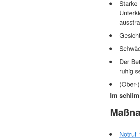
Starke 
Unterki
ausstra
Gesicht
Schwäch
Der Bet
ruhig s
(Ober-)
Im schlimm
Maßn
Notruf 