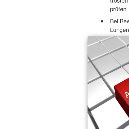
tröste
prüfen
Bei Be
Lungen