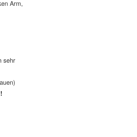
nken Arm,
h sehr
rauen)
!