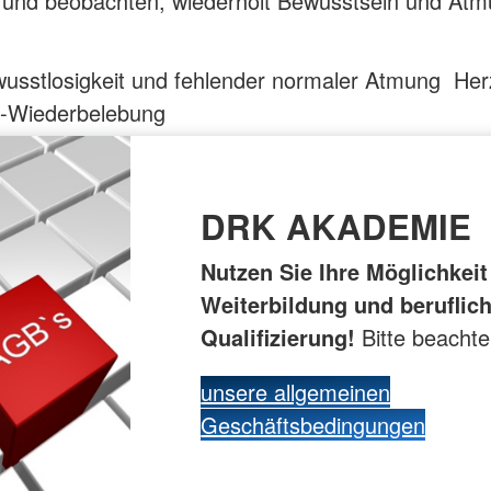
n und beobachten, wiederholt Bewusstsein und At
wusstlosigkeit und fehlender normaler Atmung Her
-Wiederbelebung
DRK AKADEMIE
Nutzen Sie Ihre Möglichkeit
Weiterbildung und beruflic
Qualifizierung!
Bitte beacht
unsere allgemeinen
Geschäftsbedingungen