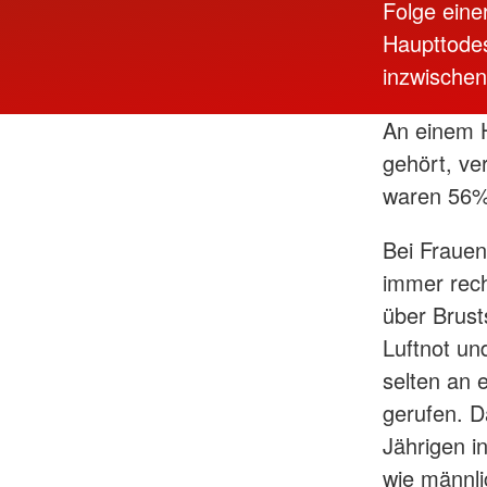
Folge eine
Haupttodes
inzwischen
An einem H
gehört, ve
waren 56%
Bei Frauen 
immer rech
über Brus
Luftnot u
selten an 
gerufen. D
Jährigen i
wie männli