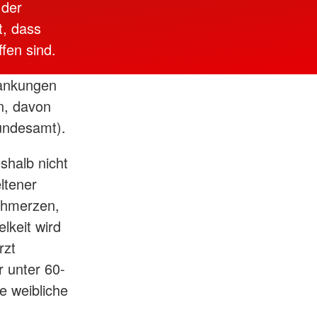
 der
t, dass
fen sind.
rankungen
n, davon
undesamt).
eshalb nicht
ltener
chmerzen,
keit wird
rzt
r unter 60-
e weibliche