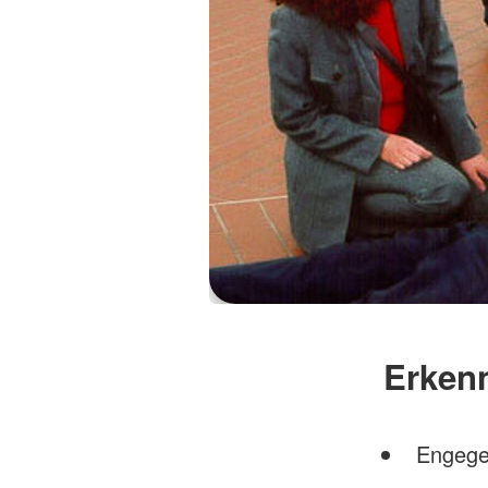
Erken
Engegef