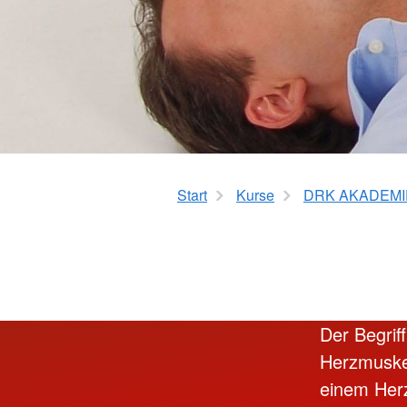
Betreuungseinrichtu
Sanitätsdienstausbildung
Erste Hilfe für Vorsc
Erste Hilfe für Pflege
Best Practice – Kurse für DR
Ausbilder*innen
Start
Kurse
DRK AKADEMI
Der Begrif
Herzmuskel
einem Herz