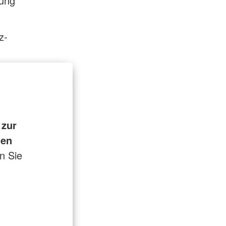
mung
z-
 zur
hen
en Sie