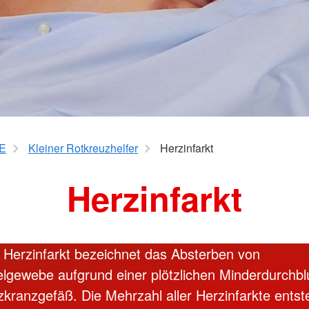
ngen
Mitte
Seniorengymnastik
hulkinder
Wirbelsäu
Yoga 50plus
Pezziball
kräfte
K-
E
Kleiner Rotkreuzhelfer
Herzinfarkt
Herzinfarkt
f Herzinfarkt bezeichnet das Absterben von
gewebe aufgrund einer plötzlichen Minderdurchbl
kranzgefäß. Die Mehrzahl aller Herzinfarkte entst