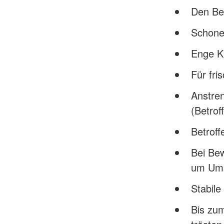
Den Be
Schone
Enge Kl
Für fri
Anstre
(Betrof
Betroff
Bei Bew
um Ums
Stabile
Bis zum