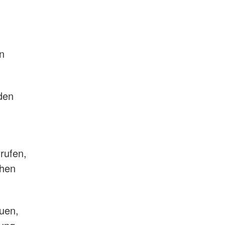
n
den
rufen,
chen
euen,