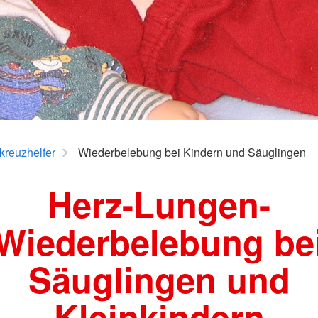
ngen
Mitte
Seniorengymnastik
hulkinder
Wirbelsäu
Yoga 50plus
Pezziball
kräfte
K-
kreuzhelfer
Wiederbelebung bei Kindern und Säuglingen
Herz-Lungen-
Wiederbelebung be
Säuglingen und
Kleinkindern