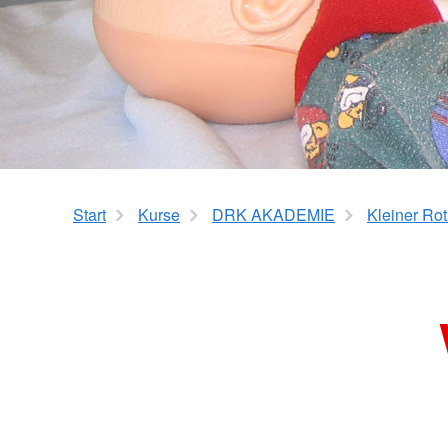
Betreuungseinrichtu
Sanitätsdienstausbildung
Erste Hilfe für Vorsc
Erste Hilfe für Pflege
Best Practice – Kurse für DR
Ausbilder*innen
Start
Kurse
DRK AKADEMIE
Kleiner Rot