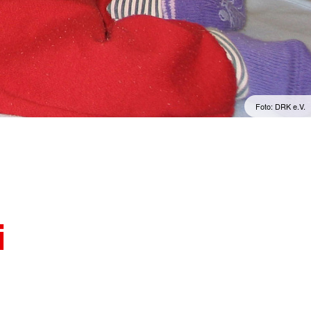
Sprachkurse
lengymnastik mit dem
Englisch im Alltag
Englisch im Beruf
Englisch 50plus
Spanisch für den Urlaub
Foto: DRK e.V.
i