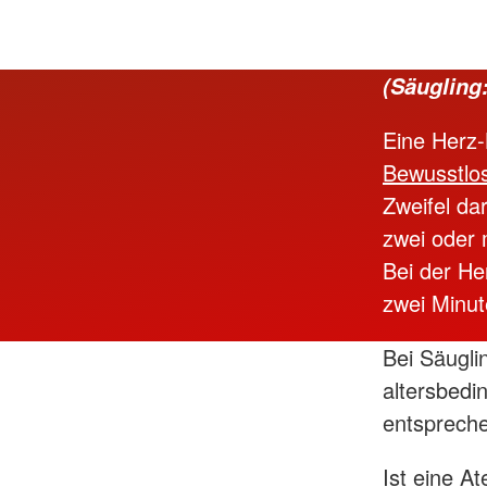
(Säugling
Eine Herz
Bewusstlos
Zweifel da
zwei oder 
Bei der He
zwei Minu
Bei Säugli
altersbed
entsprech
Ist eine A