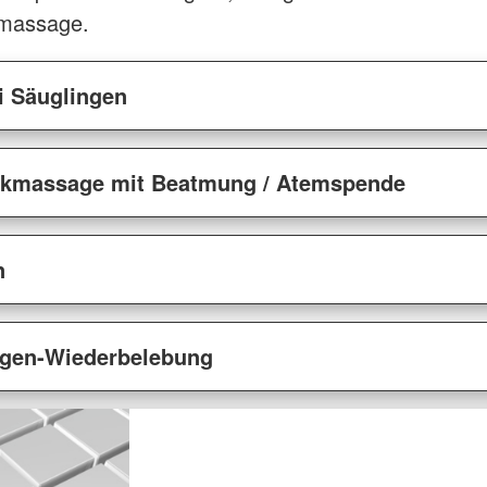
massage.
 Säuglingen
ckmassage mit Beatmung / Atemspende
n
ngen-Wiederbelebung