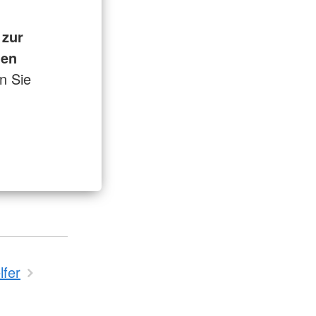
 zur
hen
en Sie
lfer