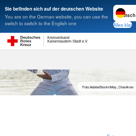
Sprache w
Sie befinden sich auf der deutschen Website
You are on the German website, you can use the
Suche
switch to switch to the English one
Alles klar
Kreisverband
Kaiserslautern-Stadt e.V.
Taijichuan
Foto:AdobeStock©May_Chanikran