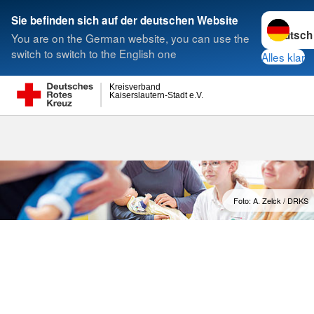
Sprache w
Sie befinden sich auf der deutschen Website
You are on the German website, you can use the
Suche
switch to switch to the English one
Alles klar
Kreisverband
Kaiserslautern-Stadt e.V.
Babysitterkur
Foto: A. Zelck / DRKS