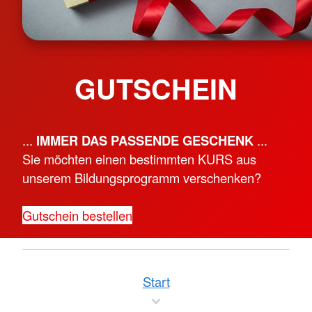
GUTSCHEIN
...
IMMER DAS PASSENDE GESCHENK
...
Sie möchten einen bestimmten KURS aus
unserem Bildungsprogramm verschenken?
Gutschein bestellen
Start