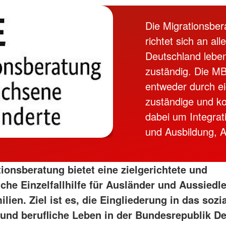
Die Migrationsbe
richtet sich an al
Deutschland leben
zuständig. Die MB
entweder durch ei
zuständige und k
dabei um Integrat
und Ausbildung, A
ionsberatung bietet eine zielgerichtete und
che Einzelfallhilfe für Ausländer und Aussiedl
lien. Ziel ist es, die Eingliederung in das sozia
e und berufliche Leben in der Bundesrepublik D