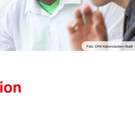
Sprachkurse
lengymnastik mit dem
Englisch im Alltag
Englisch im Beruf
Englisch 50plus
Spanisch für den Urlaub
Foto: DRK Kaiserslautern-Stadt
tion