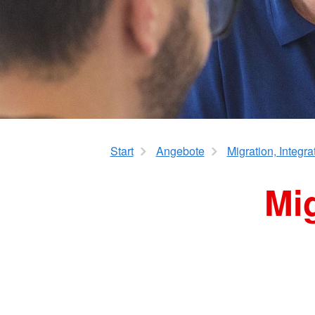
Betreuungseinrichtu
Sanitätsdienstausbildung
Erste Hilfe für Vorsc
Erste Hilfe für Pflege
Best Practice – Kurse für DR
Ausbilder*innen
Start
Angebote
Migration, Integra
Mig