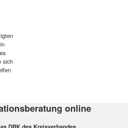
tigten
in
 es
 sich
elfen
tionsberatung online
 das DRK des Kreisverbandes