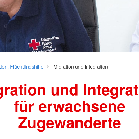
ngen
Mitte
Seniorengymnastik
hulkinder
Wirbelsäu
Yoga 50plus
Pezziball
kräfte
K-
tion, Flüchtlingshilfe
Migration und Integration
ration und Integra
für erwachsene
Zugewanderte