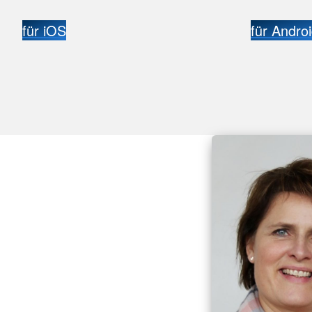
für iOS
für Andro