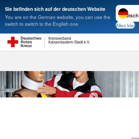
Sprache w
Sie befinden sich auf der deutschen Website
You are on the German website, you can use the
Suche
switch to switch to the English one
Alles klar
Kreisverband
Kaiserslautern-Stadt e.V.
Allgemeine I