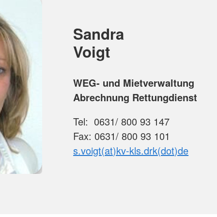
Sandra
Voigt
WEG- und Mietverwaltung
Abrechnung Rettungdienst
Tel: 0631/ 800 93 147
Fax: 0631/ 800 93 101
s.voigt(at)kv-kls.drk(dot)de