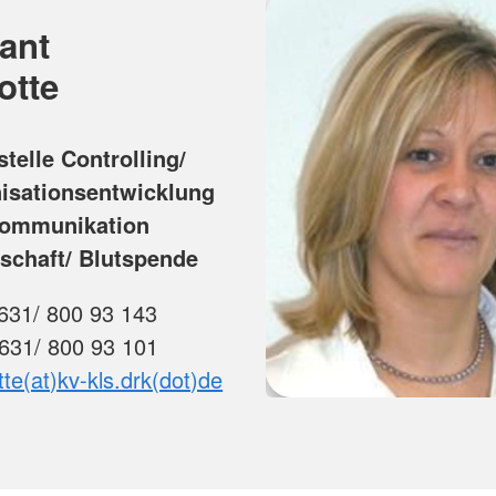
ant
otte
telle Controlling/
isationsentwicklung
ommunikation
tschaft/ Blutspende
631/ 800 93 143
0631/ 800 93 101
otte(at)kv-kls.drk(dot)de