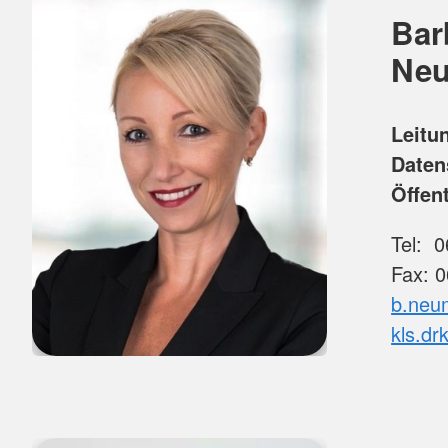
Bar
Neu
Leitu
Daten
Öffent
Tel: 0
Fax: 
b.neum
kls.dr