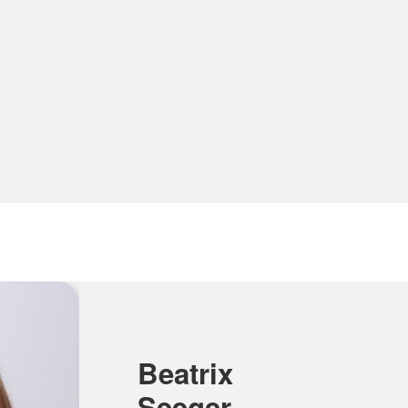
Beatrix
Seeger