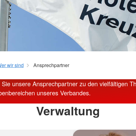
ngen
Mitte
Seniorengymnastik
hulkinder
Wirbelsäu
Yoga 50plus
Pezziball
kräfte
K-
er wir sind
Ansprechpartner
n Sie unsere Ansprechpartner zu den vielfältigen 
benbereichen unseres Verbandes.
Verwaltung