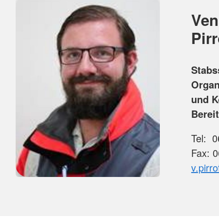
Ven
Pirr
Stabss
Organ
und K
Berei
Tel: 0
Fax: 
v.pirr