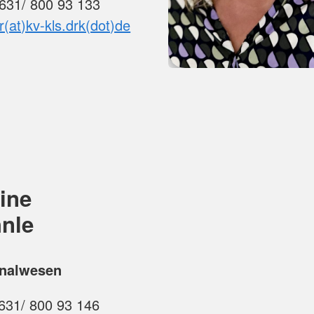
0631/ 800 93 133
er(at)kv-kls.drk(dot)de
ine
nle
nalwesen
631/ 800 93 146