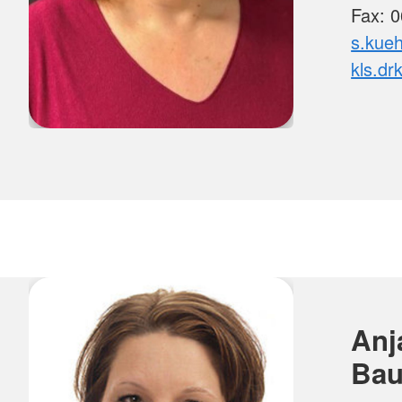
Fax: 
s.kueh
kls.dr
An
Bau