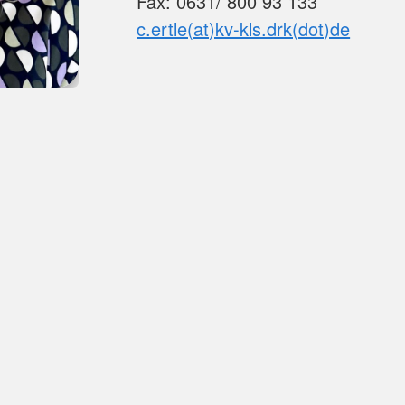
Fax: 0631/ 800 93 133
c.ertle(at)kv-kls.drk(dot)de