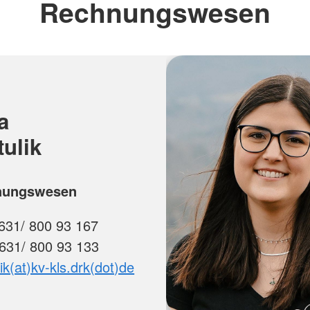
Rechnungswesen
a
tulik
nungswesen
631/ 800 93 167
0631/ 800 93 133
lik(at)kv-kls.drk(dot)de