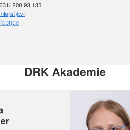
0631/ 800 93 133
nle(at)kv-
k(dot)de
DRK Akademie
ja
er