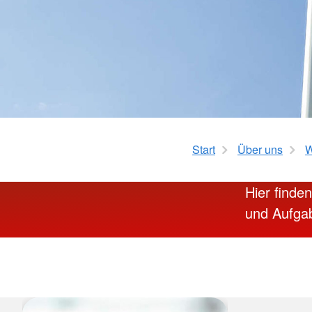
Betreuungseinrichtu
Sanitätsdienstausbildung
Erste Hilfe für Vorsc
Erste Hilfe für Pflege
Best Practice – Kurse für DR
Ausbilder*innen
Start
Über uns
W
Hier finde
und Aufga