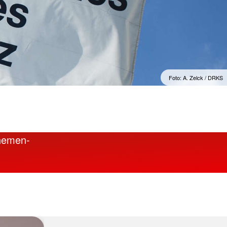
Sprachkurse
lengymnastik mit dem
Englisch im Alltag
Englisch im Beruf
Englisch 50plus
Spanisch für den Urlaub
Foto: A. Zelck / DRKS
Themen-