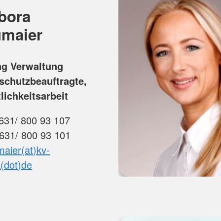
bora
maier
ng Verwaltung
schutzbeauftragte,
lichkeitsarbeit
631/ 800 93 107
0631/ 800 93 101
aier(at)kv-
k(dot)de