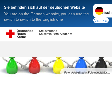
Sprache w
Sie befinden sich auf der deutschen Website
You are on the German website, you can use the
Suche
switch to switch to the English one
Alles klar
Kreisverband
Kaiserslautern-Stadt e.V.
Mitglied im 
Foto: AdobeStock©Fotomanufaktur…