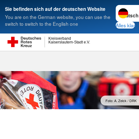
Sprache w
Sie befinden sich auf der deutschen Website
You are on the German website, you can use the
Suche
switch to switch to the English one
Alles klar
Kreisverband
Kaiserslautern-Stadt e.V.
Sanitätsdien
Foto: A. Zelck / DRK