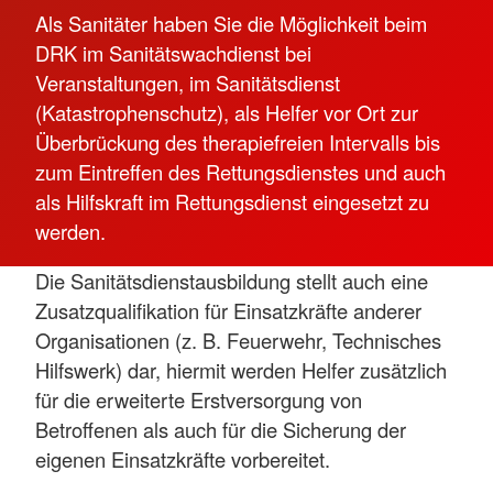
Als Sanitäter haben Sie die Möglichkeit beim
DRK im Sanitätswachdienst bei
Veranstaltungen, im Sanitätsdienst
(Katastrophenschutz), als Helfer vor Ort zur
Überbrückung des therapiefreien Intervalls bis
zum Eintreffen des Rettungsdienstes und auch
als Hilfskraft im Rettungsdienst eingesetzt zu
werden.
Die Sanitätsdienstausbildung stellt auch eine
Zusatzqualifikation für Einsatzkräfte anderer
Organisationen (z. B. Feuerwehr, Technisches
Hilfswerk) dar, hiermit werden Helfer zusätzlich
für die erweiterte Erstversorgung von
Betroffenen als auch für die Sicherung der
eigenen Einsatzkräfte vorbereitet.