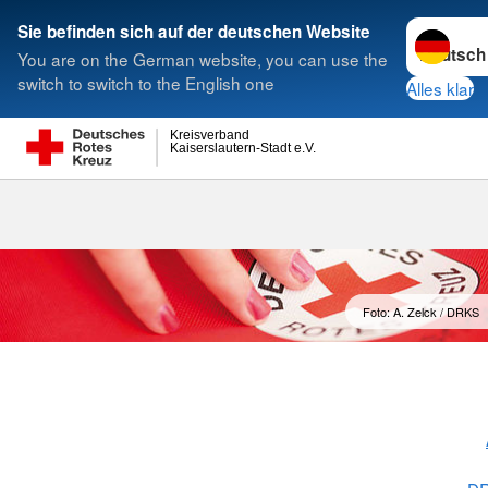
Sprache w
Sie befinden sich auf der deutschen Website
You are on the German website, you can use the
Suche
switch to switch to the English one
Alles klar
Kreisverband
Kaiserslautern-Stadt e.V.
Themenaben
Foto: A. Zelck / DRKS