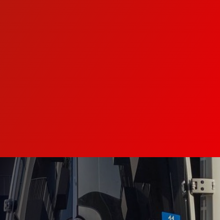
Spanischkurse mit qualifizierter und
muttersprachlicher Dozentin aus Spanien!
Wenn Sie davon träumen, eine Fremdsprache
zu lernen, ist Spanisch eine großartige Wahl.
Spanisch klingt melodisch, es ist die am
zweithäufigsten gesprochene Sprache der Welt
und gilt als leichter zu erlernen für
Deutschsprachige im Vergleich zu anderen
Sprachen. Lernen Sie einfach Spanisch mit den
besten Lehrern, die mit Spaß und Herz den
südlichen Flair in ihren Spanisch-Kursen
weitergeben.
Weitere Informationen
Mehr anzeigen