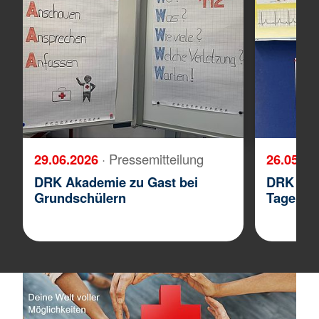
29.06.2026
· Pressemitteilung
26.05.2
DRK Akademie zu Gast bei
DRK Aka
Grundschülern
Tage be