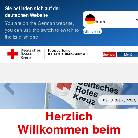
Sie befinden sich auf der
Sprache wechseln zu
deutschen Website
Suche
You are on the German website,
you can use the switch to switch to
Alles klar
the English one
Kreisverband
Spenden
Menü
Kaiserslautern-Stadt e.V.
Foto: A. Zelck / DRKS
Herzlich
Willkommen beim