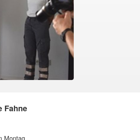
te Fahne
am Montag,