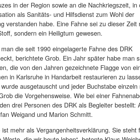
zes in der Region sowie an die Nachkriegszeit, in 
sation als Sanitäts- und Hilfsdienst zum Wohl der
g verstanden habe. Eine Fahne sei zu dieser Zeit 
Stoff, sondern ein Heiligtum gewesen.
 man die seit 1990 eingelagerte Fahne des DRK
eckt, berichtete Grob. Ein Jahr später habe man s
en, die von den Jahren gezeichnete Flagge von e
n in Karlsruhe in Handarbeit restaurieren zu lass
 wurde ausgetauscht und jeder Buchstabe einzeln r
 Grob die Vorgehensweise. Wie bei einer Fahnena
rden drei Personen des DRK als Begleiter bestellt:
efan Weigand und Marion Schmitt.
 ist mehr als Vergangenheitsverklärung. Sie steht 
 Werte, die wir heute leben“, betonte Klaus Weiche