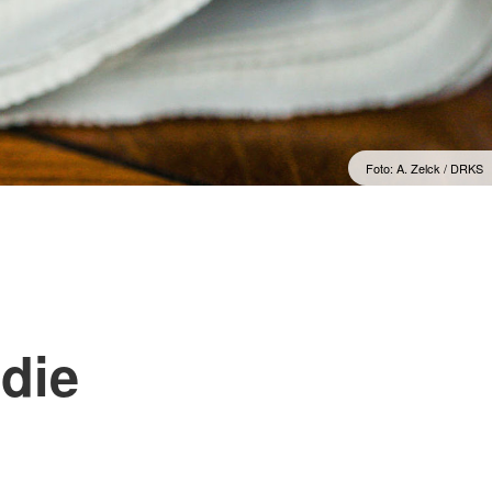
Sprachkurse
lengymnastik mit dem
Englisch im Alltag
Englisch im Beruf
Englisch 50plus
Spanisch für den Urlaub
Foto: A. Zelck / DRKS
 die