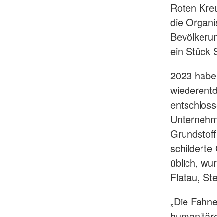
Roten Kreu
die Organi
Bevölkerun
ein Stück 
2023 habe
wiederentd
entschloss
Unternehme
Grundstoff
schilderte
üblich, wu
Flatau, St
„Die Fahne
humanitäre