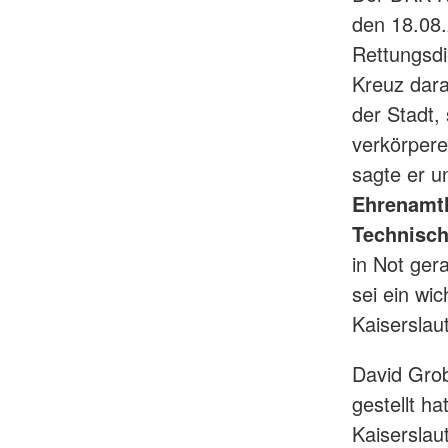
den 18.08
Rettungsdi
Kreuz dara
der Stadt, 
verkörpere
sagte er u
Ehrenamtl
Technisch
in Not ger
sei ein wi
Kaiserslau
David Grob
gestellt h
Kaiserslau