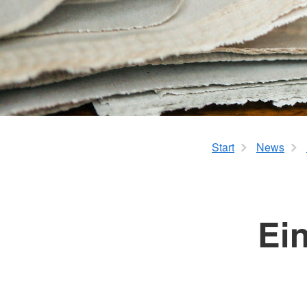
Betreuungseinrichtu
Sanitätsdienstausbildung
Erste Hilfe für Vorsc
Erste Hilfe für Pflege
Best Practice – Kurse für DR
Ausbilder*innen
Start
News
Ein