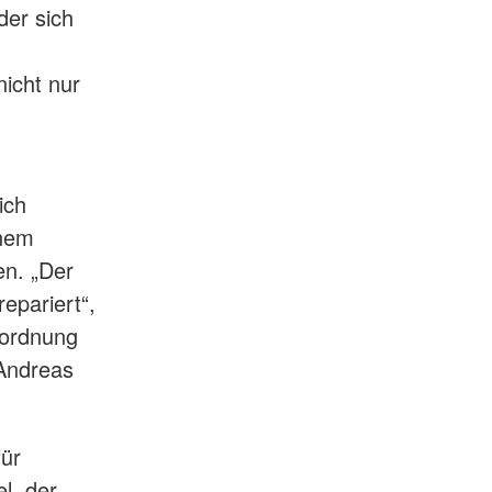
der sich
nicht nur
ich
inem
en. „Der
epariert“,
bordnung
 Andreas
für
l, der