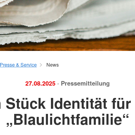
ngen
Mitte
Seniorengymnastik
hulkinder
Wirbelsäu
Yoga 50plus
Pezziball
kräfte
K-
Presse & Service
News
27.08.2025
· Pressemitteilung
 Stück Identität für
„Blaulichtfamilie“