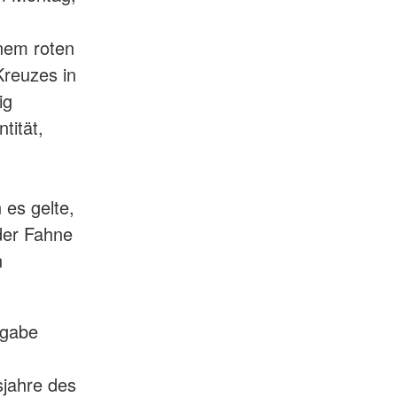
inem roten
Kreuzes in
ig
ntität,
 es gelte,
der Fahne
n
fgabe
sjahre des