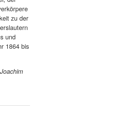
verkörpere
keit zu der
erslautern
es und
r 1864 bis
n Joachim