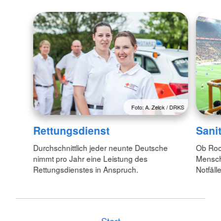
Foto: A. Zelck / DRKS
Rettungsdienst
Sani
Durchschnittlich jeder neunte Deutsche
Ob Roc
nimmt pro Jahr eine Leistung des
Mensche
Rettungsdienstes in Anspruch.
Notfälle