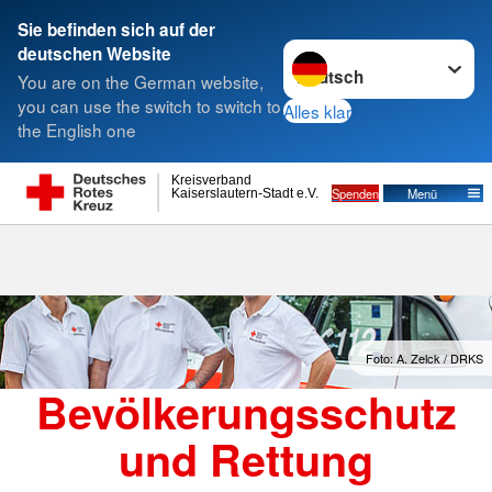
Sie befinden sich auf der
Sprache wechseln zu
deutschen Website
Suche
You are on the German website,
you can use the switch to switch to
Alles klar
the English one
Kreisverband
Spenden
Menü
Kaiserslautern-Stadt e.V.
Foto: A. Zelck / DRKS
Bevölkerungsschutz
und Rettung