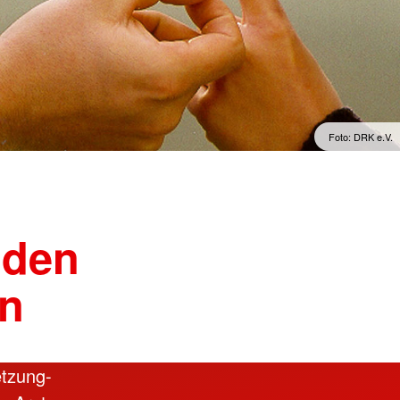
Sprachkurse
lengymnastik mit dem
Englisch im Alltag
Englisch im Beruf
Englisch 50plus
Spanisch für den Urlaub
Foto: DRK e.V.
nden
en
etzung-