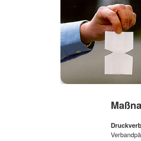
Maßna
Druckver
Verbandpäc