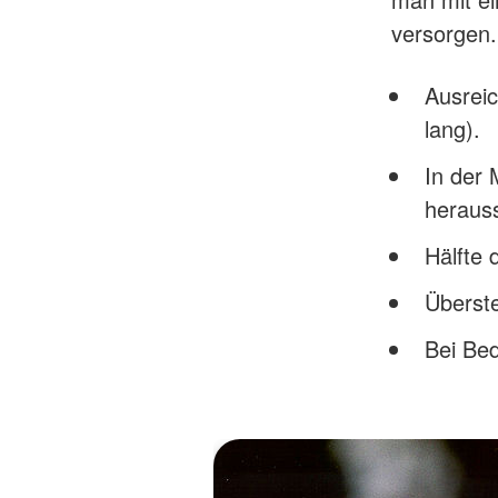
versorgen.
Ausrei
lang).
In der 
heraus
Hälfte 
Überste
Bei Be