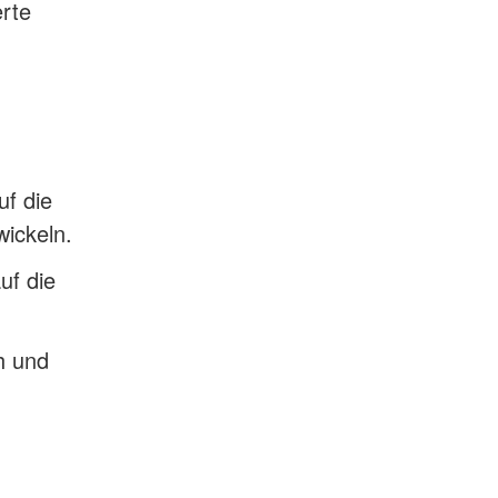
erte
f die
ickeln.
uf die
h und