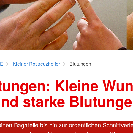
ngen
Mitte
Seniorengymnastik
hulkinder
Wirbelsäu
Yoga 50plus
Pezziball
kräfte
K-
IE
Kleiner Rotkreuzhelfer
Blutungen
tungen: Kleine Wu
nd starke Blutung
inen Bagatelle bis hin zur ordentlichen Schnittverl