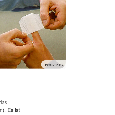
Foto: DRK e.V.
 das
). Es ist