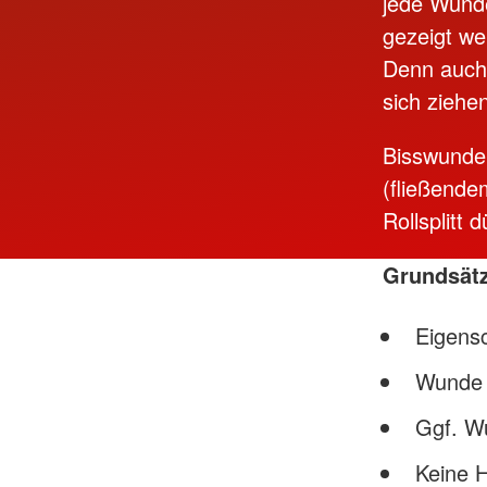
jede Wund
gezeigt we
Denn auch 
sich ziehe
Bisswunden
(fließende
Rollsplitt
Grundsät
Eigens
Wunde 
Ggf. Wu
Keine 