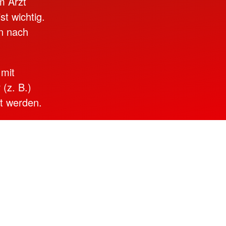
m Arzt
t wichtig.
en nach
 mit
(z. B.)
nt werden.