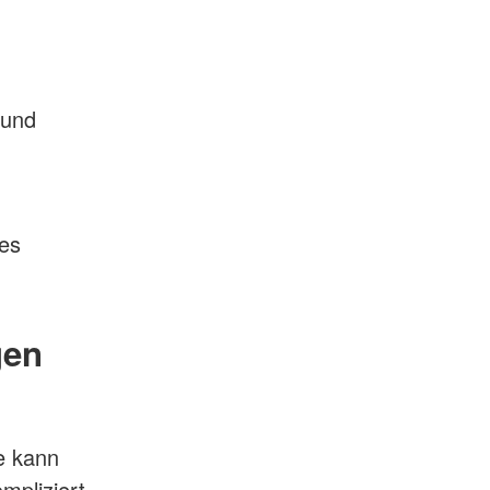
 und
des
gen
pe kann
mpliziert