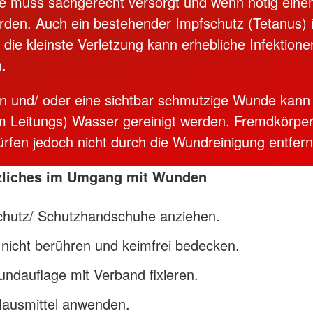
e muss sachgerecht versorgt und wenn nötig eine
rden. Auch ein bestehender Impfschutz (Tetanus) is
die kleinste Verletzung kann erhebliche Infektion
n.
 und/ oder eine sichtbar schmutzige Wunde kann
m Leitungs) Wasser gereinigt werden. Fremdkörper 
 dürfen jedoch nicht durch die Wundreinigung entfer
zliches im Umgang mit Wunden
chutz/ Schutzhandschuhe anziehen.
nicht berühren und keimfrei bedecken.
ndauflage mit Verband fixieren.
Hausmittel anwenden.