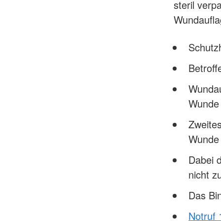
steril verp
Wundauflag
Schutz
Betroff
Wundau
Wunde 
Zweites
Wunde 
Dabei 
nicht z
Das Bin
Notruf 