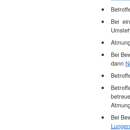
Betrof
Bei ein
Umsteh
Atmung
Bei Be
dann
N
Betrof
Betroff
betreue
Atmung
Bei Bew
Lungen