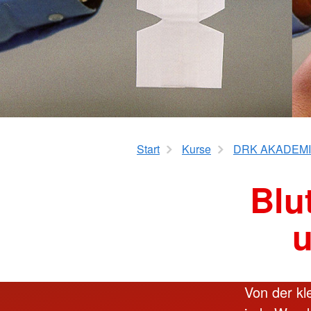
Betreuungseinrichtu
Sanitätsdienstausbildung
Erste Hilfe für Vorsc
Erste Hilfe für Pflege
Best Practice – Kurse für DR
Ausbilder*innen
Start
Kurse
DRK AKADEM
Blu
u
Von der kle