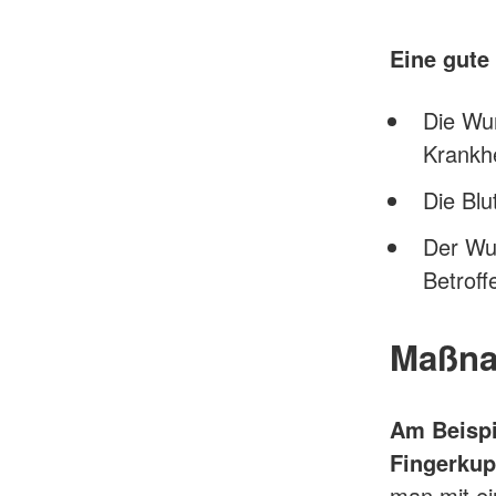
Eine gute
Die Wun
Krankhe
Die Blut
Der Wun
Betroff
Maßna
Am Beispi
Fingerku
man mit ei