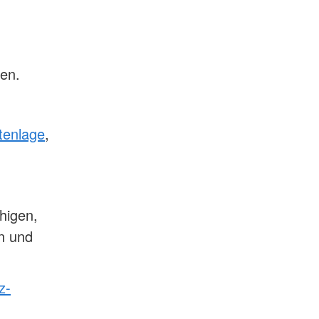
en.
itenlage
,
higen,
n und
z-