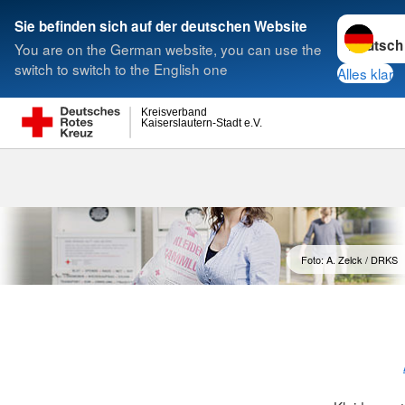
Sprache w
Sie befinden sich auf der deutschen Website
You are on the German website, you can use the
Suche
switch to switch to the English one
Alles klar
Kreisverband
Kaiserslautern-Stadt e.V.
Foto: A. Zelck / DRKS